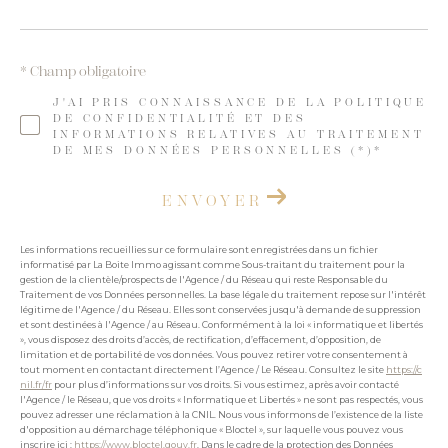
* Champ obligatoire
J'AI PRIS CONNAISSANCE DE LA POLITIQUE
DE CONFIDENTIALITÉ ET DES
INFORMATIONS RELATIVES AU TRAITEMENT
DE MES DONNÉES PERSONNELLES (*)*
ENVOYER
Les informations recueillies sur ce formulaire sont enregistrées dans un fichier
informatisé par La Boite Immo agissant comme Sous-traitant du traitement pour la
gestion de la clientèle/prospects de l'Agence / du Réseau qui reste Responsable du
Traitement de vos Données personnelles. La base légale du traitement repose sur l'intérêt
légitime de l'Agence / du Réseau. Elles sont conservées jusqu'à demande de suppression
et sont destinées à l'Agence / au Réseau. Conformément à la loi « informatique et libertés
», vous disposez des droits d’accès, de rectification, d’effacement, d’opposition, de
limitation et de portabilité de vos données. Vous pouvez retirer votre consentement à
tout moment en contactant directement l’Agence / Le Réseau. Consultez le site
https://c
nil.fr/fr
pour plus d’informations sur vos droits. Si vous estimez, après avoir contacté
l'Agence / le Réseau, que vos droits « Informatique et Libertés » ne sont pas respectés, vous
pouvez adresser une réclamation à la CNIL. Nous vous informons de l’existence de la liste
d'opposition au démarchage téléphonique « Bloctel », sur laquelle vous pouvez vous
inscrire ici :
https://www.bloctel.gouv.fr
. Dans le cadre de la protection des Données