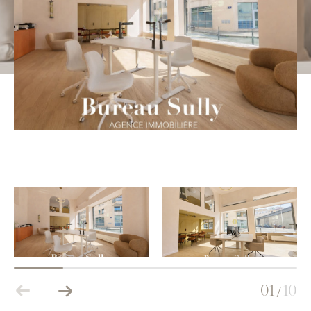
Budget
Budget
Surface
Surface
Pièces
Pièces
Référence
AFFINER LES CRITÈRES
TERRASSE
PARKING
PISCINE
FILTRER PAR
01
10
/