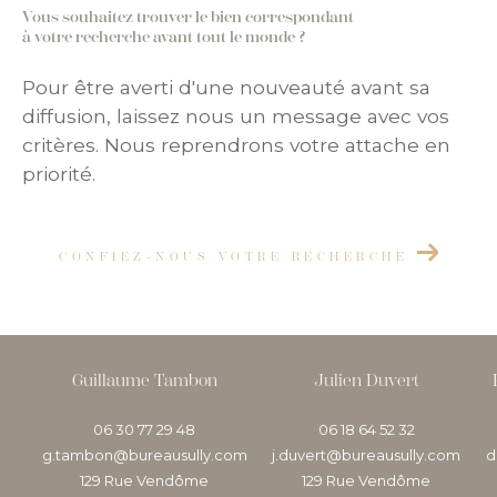
Vous souhaitez trouver le bien correspondant
à votre recherche avant tout le monde ?
Pour être averti d'une nouveauté avant sa
diffusion, laissez nous un message avec vos
critères. Nous reprendrons votre attache en
priorité.
CONFIEZ-NOUS VOTRE RECHERCHE
Guillaume Tambon
Julien Duvert
06 30 77 29 48
06 18 64 52 32
g.tambon@bureausully.com
j.duvert@bureausully.com
d
129 Rue Vendôme
129 Rue Vendôme