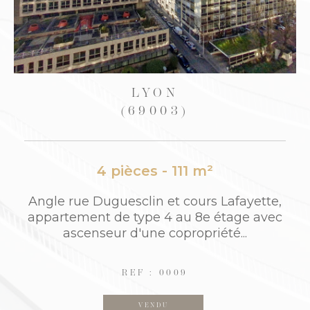
CALUIRE-ET-CUIRE
(69300)
2 pièces - 61,50 m²
ette,
Proche CALUIRE ET CUIRE: "Résidence L
 avec
ON PLAGE" / Quai Joseph Gillet. 5 min T
nnel Croix Rousse. Au 5ème étage/6...
REF : 690
VENDU