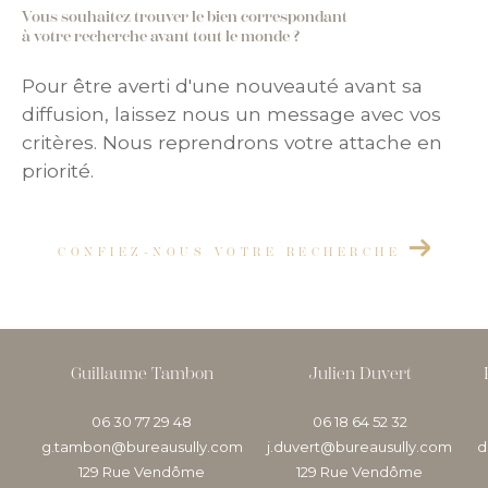
Vous souhaitez trouver le bien correspondant
à votre recherche avant tout le monde ?
Pour être averti d'une nouveauté avant sa
diffusion, laissez nous un message avec vos
critères. Nous reprendrons votre attache en
priorité.
CONFIEZ-NOUS VOTRE RECHERCHE
Guillaume Tambon
Julien Duvert
06 30 77 29 48
06 18 64 52 32
g.tambon@bureausully.com
j.duvert@bureausully.com
d
129 Rue Vendôme
129 Rue Vendôme