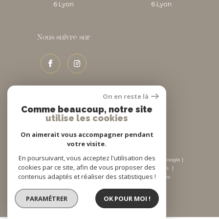
6
lyon
6
lyon
Nous suivre sur
On en reste là
Adhérents
Comme beaucoup, notre site
utilise les cookies
On aimerait vous accompagner pendant
votre visite.
En poursuivant, vous acceptez l'utilisation des
© 2026 | Tous droits réservés | Traduction powered by Google |
cookies par ce site, afin de vous proposer des
Nos honoraires
Plan du site
Mentions légales
contenus adaptés et réaliser des statistiques !
Admin
Nos liens
Politique RGPD
Cookies
PARAMÉTRER
OK POUR MOI !