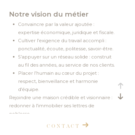
Budget
Budget
Notre vision du métier
Surface
Convaincre par la valeur ajoutée :
Surface
expertise économique, juridique et fiscale.
Cultiver l’exigence du travail accompli :
Pièces
ponctualité, écoute, politesse, savoir-être.
Pièces
S’appuyer sur un réseau solide : construit
Référence
au fil des années, au service de nos clients.
Placer l’humain au cœur du projet :
respect, bienveillance et harmonie
d’équipe.
AFFINER LES CRITÈRES
Rejoindre une maison crédible et visionnaire :
TERRASSE
PARKING
PISCINE
redonner à l’immobilier ses lettres de
noblesse.
FILTRER PAR
CONTACT
COUPS DE COEUR