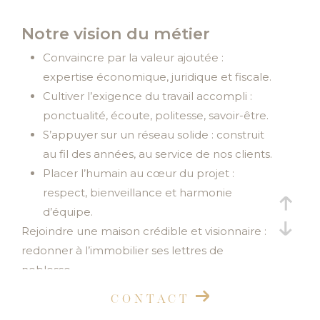
Budget
Budget
Notre vision du métier
Surface
Convaincre par la valeur ajoutée :
Surface
expertise économique, juridique et fiscale.
Cultiver l’exigence du travail accompli :
Pièces
ponctualité, écoute, politesse, savoir-être.
Pièces
S’appuyer sur un réseau solide : construit
Référence
au fil des années, au service de nos clients.
Placer l’humain au cœur du projet :
respect, bienveillance et harmonie
d’équipe.
AFFINER LES CRITÈRES
Rejoindre une maison crédible et visionnaire :
TERRASSE
PARKING
PISCINE
redonner à l’immobilier ses lettres de
noblesse.
FILTRER PAR
CONTACT
COUPS DE COEUR