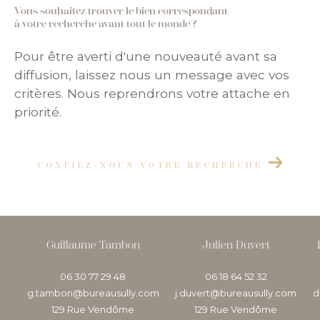
Vous souhaitez trouver le bien correspondant
à votre recherche avant tout le monde ?
Pour être averti d'une nouveauté avant sa
diffusion, laissez nous un message avec vos
critères. Nous reprendrons votre attache en
priorité.
CONFIEZ-NOUS VOTRE RECHERCHE
Guillaume Tambon
Julien Duvert
06 30 77 29 48
06 18 64 52 32
g.tambon@bureausully.com
j.duvert@bureausully.com
d
129 Rue Vendôme
129 Rue Vendôme