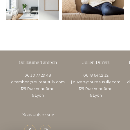
COUPS DE COEUR
EXCLUSIVITÉS
NOUVEAUTÉS
RECHERCHER
Guillaume Tambon
Julien Duvert
06 30 77 29 48
06 18 64 52 32
g.tambon@bureausully.com
j.duvert@bureausully.com
d
129 Rue Vendôme
129 Rue Vendôme
6
lyon
6
lyon
Nous suivre sur