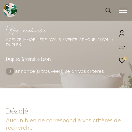
V
o
r
e
r
e
c
e
c
e
AGENCE IMMOBILIÈRE LYON 6
VENTE
RHONE
LYON
DUPLEX
Fr
Effectuer une recherche
et trouver le bien qui correspond à vos critères
0
Duplex à vendre Lyon
annonce(s) trouvée(s) selon vos critères
0
Type
d'offre
Acheter
Type
de
Type de bien
bien
Désolé
Ville
Aucun bien ne correspond à vos critères de
recherche