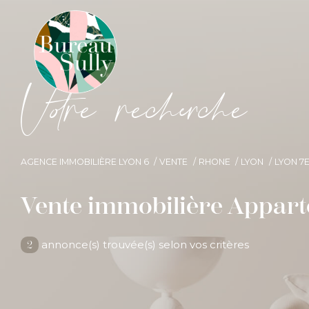
V
o
r
e
r
e
c
e
c
e
AGENCE IMMOBILIÈRE LYON 6
VENTE
RHONE
LYON
LYON 7
Vente immobilière Appar
annonce(s) trouvée(s) selon vos critères
2