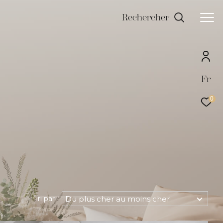
Rechercher
Fr
0
Du plus cher au moins cher
Tri par