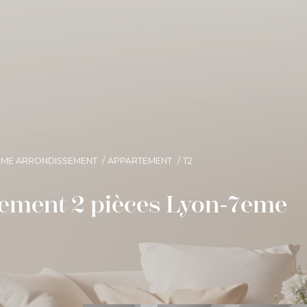
EME ARRONDISSEMENT
APPARTEMENT
T2
tement 2 pièces Lyon-7eme