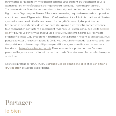
informatisé par La Boite Immo agissant comme Sous-traitant du traitement pour la
gestion de la clientèle/prospects de l'Agence / du Réseau qui reste Responsable du
Traitement de vos Données personnelles. La base légale du traitement repose sur l'intérêt
légitime de l'Agence / du Réseau. Elles sont conservées jusqu'à demande de suppression
et sont destinées à l'Agence / au Réseau. Conformément à la loi « informatique et libertés
», vous disposez des droits d’accès, de rectification, d’effacement, d’opposition, de
limitation et de portabilité de vos données. Vous pouvez retirer votre consentement à
tout moment en contactant directement l’Agence / Le Réseau. Consultez le site
https://c
nil.fr/fr
pour plus d’informations sur vos droits. Si vous estimez, après avoir contacté
l'Agence / le Réseau, que vos droits « Informatique et Libertés » ne sont pas respectés, vous
pouvez adresser une réclamation à la CNIL. Nous vous informons de l’existence de la liste
d'opposition au démarchage téléphonique « Bloctel », sur laquelle vous pouvez vous
inscrire ici :
https://www.bloctel.gouv.fr
. Dans le cadre de la protection des Données
personnelles, nous vous invitons à ne pas inscrire de Données sensibles dans le champ de
saisie libre.
Ce site est protégé par reCAPTCHA, les
Politiques de Confidentialité
et es
Conditions
d'utilisation
de Google s'appliquent.
partager
le bien