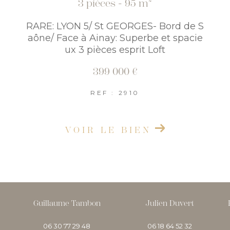
3 pièces - 95 m²
RARE: LYON 5/ St GEORGES- Bord de S
aône/ Face à Ainay: Superbe et spacie
ux 3 pièces esprit Loft
399 000 €
REF : 2910
VOIR LE BIEN
Guillaume Tambon
Julien Duvert
06 30 77 29 48
06 18 64 52 32