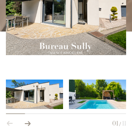
Budget
Budget
Surface
Surface
Pièces
Pièces
Référence
AFFINER LES CRITÈRES
TERRASSE
PARKING
PISCINE
FILTRER PAR
01
11
/