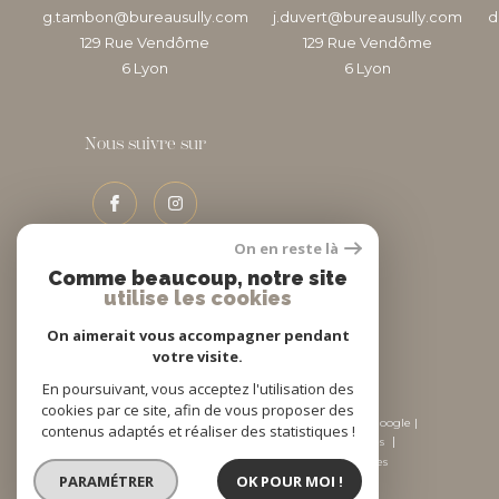
g.tambon@bureausully.com
j.duvert@bureausully.com
d
129 Rue Vendôme
129 Rue Vendôme
6
lyon
6
lyon
Nous suivre sur
On en reste là
Comme beaucoup, notre site
utilise les cookies
Adhérents
On aimerait vous accompagner pendant
votre visite.
En poursuivant, vous acceptez l'utilisation des
cookies par ce site, afin de vous proposer des
© 2026 | Tous droits réservés | Traduction powered by Google |
contenus adaptés et réaliser des statistiques !
Nos honoraires
Plan du site
Mentions légales
Admin
Nos liens
Politique RGPD
Cookies
PARAMÉTRER
OK POUR MOI !