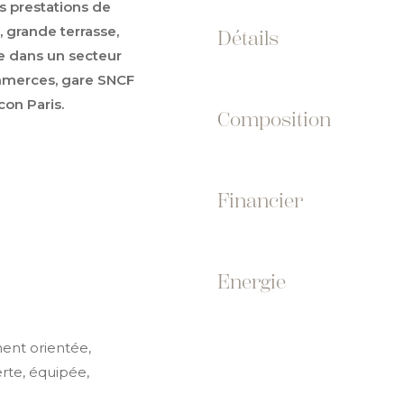
es prestations de
 grande terrasse,
Détails
ée dans un secteur
ommerces, gare SNCF
con Paris.
Composition
Financier
Energie
ment orientée,
erte, équipée,