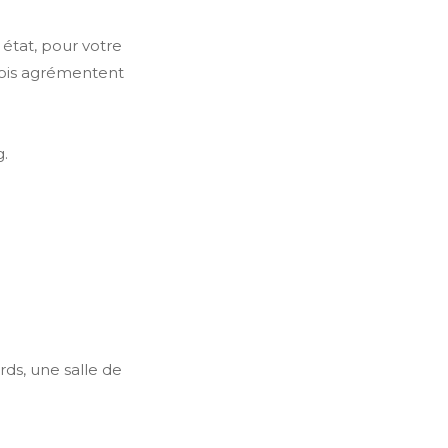
état, pour votre
 bois agrémentent
g.
ds, une salle de