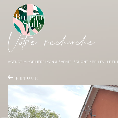
V
o
r
e
r
e
c
e
c
e
AGENCE IMMOBILIÈRE LYON 6
VENTE
RHONE
BELLEVILLE EN
RETOUR